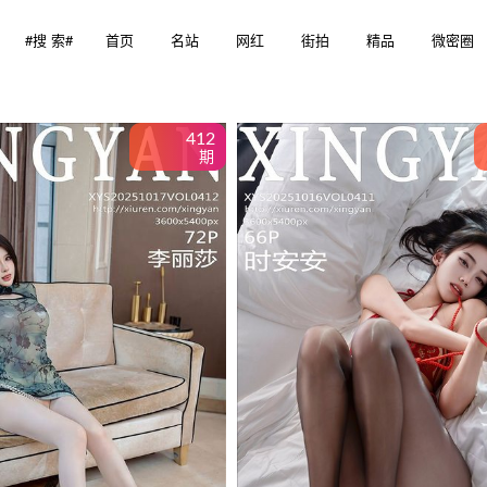
Search
#搜 索#
首页
名站
网红
街拍
精品
微密圈
for:
412
期