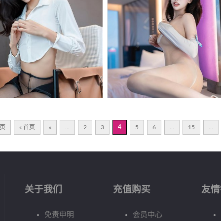
 页
« 首页
«
...
2
3
4
5
6
...
15
...
关于我们
充值购买
友情
免责申明
会员中心