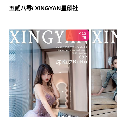
Skip
五贰八零/ XINGYAN星颜社
to
content
413
期