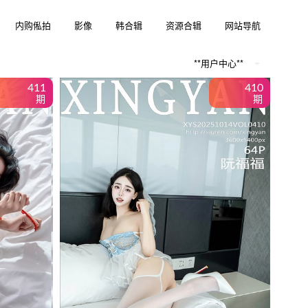
内购俬拍
影像
韩合辑
资源合辑
网站导航
**用户中心**
411
410
期
期