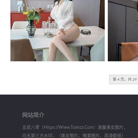
第 4 页，共 29
网站简介
五贰八零（https://www.tuimzz.com）海量美女图片，
均无第三方水印，（美女图片、唯美图片、高清壁纸）