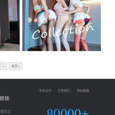
»
尾页 »
手机访问
打赏我们
添加客服
链接
80000+
鬼吹灯