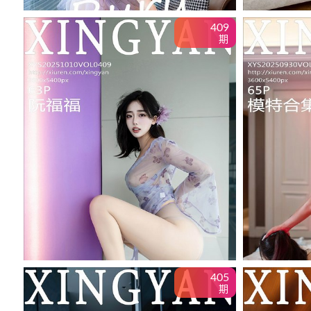
409
期
405
期