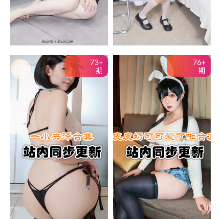
73+
76+
期
期