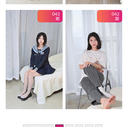
043
042
期
期