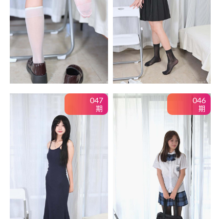
047
046
期
期