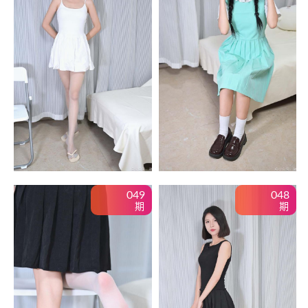
049
048
期
期