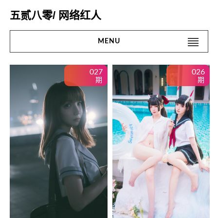
Skip
五贰八零/ 网络红人
to
content
MENU
Search
#搜 索#
027
026
for:
期
期
首页
名站
网红
街拍
精品
微密圈