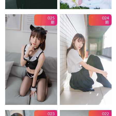
内购俬拍
025
024
影像
期
期
韩合辑
资源合辑
网站导航
**用户中心**
登录
注册
**注册必看**
023
022