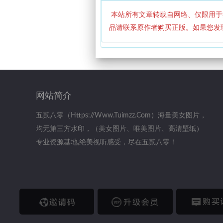
本站所有文章转载自网络、仅限用于
品请联系原作者购买正版。如果您发
网站简介
五贰八零（https://www.tuimzz.com）海量美女图片，
均无第三方水印，（美女图片、唯美图片、高清壁纸）
专业资源基地,绝美视听感受，尽在五贰八零！
邀请码
升级会员
购买说明