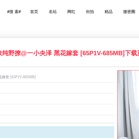
Search
#搜 索#
首页
名站
网红
街拍
精品
微密圈
for:
纯野撩@一小央泽 黑花嫁套 [65P1V-685MB]下
[65P1V-685MB]