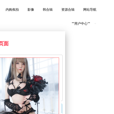
内购俬拍
影像
韩合辑
资源合辑
网站导航
**用户中心**
载页面