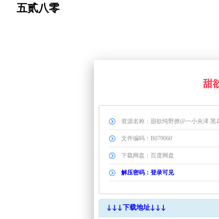
Skip
五贰八零
to
content
甜欲
资源名称：甜欲纯野撩@一小央泽 黑花嫁套 
文件编码：B079060
下载网盘：百度网盘
解压密码：登录可见
↓↓↓下载地址↓↓↓