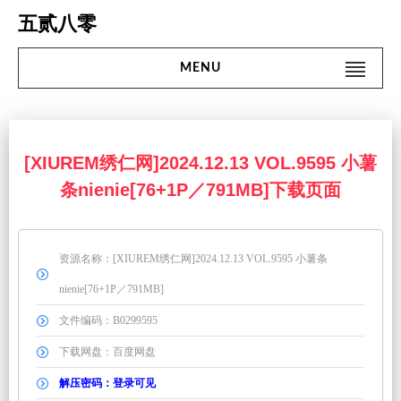
Skip
五贰八零
to
content
MENU
Search
#搜 索#
for:
首页
[XIUREM绣仁网]2024.12.13 VOL.9595 小薯
条nienie[76+1P／791MB]下载页面
名站
网红
资源名称：[XIUREM绣仁网]2024.12.13 VOL.9595 小薯条
街拍
nienie[76+1P／791MB]
文件编码：B0299595
精品
下载网盘：百度网盘
微密圈
解压密码：登录可见