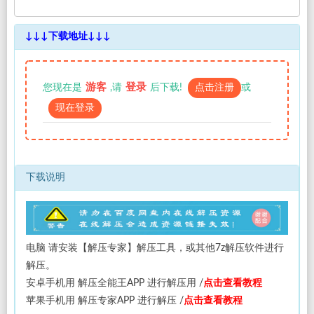
内购俬拍
↓↓↓下载地址↓↓↓
影像
韩合辑
游客
登录
您现在是
,请
后下载!
点击注册
或
现在登录
资源合辑
网站导航
下载说明
**用户中心**
登录
注册
电脑 请安装【解压专家】解压工具，或其他7z解压软件进行
解压。
**注册必看**
安卓手机用 解压全能王APP 进行解压用 /
点击查看教程
苹果手机用 解压专家APP 进行解压 /
点击查看教程