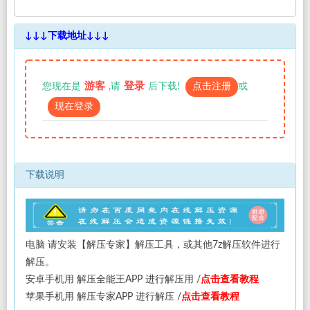
内购俬拍
↓↓↓下载地址↓↓↓
影像
韩合辑
游客
登录
您现在是
,请
后下载!
点击注册
或
现在登录
资源合辑
网站导航
下载说明
**用户中心**
登录
注册
电脑 请安装【解压专家】解压工具，或其他7z解压软件进行
解压。
**注册必看**
安卓手机用 解压全能王APP 进行解压用 /
点击查看教程
苹果手机用 解压专家APP 进行解压 /
点击查看教程