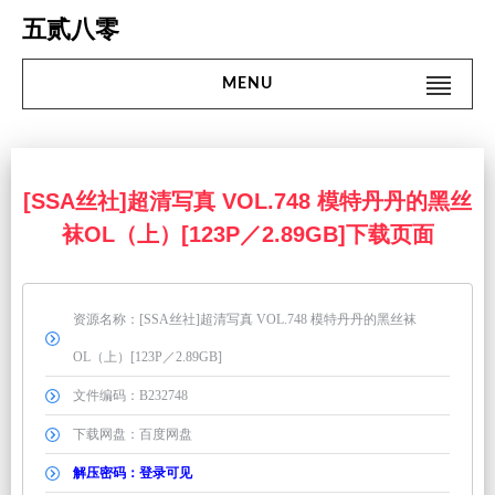
Skip
五贰八零
to
content
MENU
Search
#搜 索#
for:
首页
[SSA丝社]超清写真 VOL.748 模特丹丹的黑丝
袜OL（上）[123P／2.89GB]下载页面
名站
网红
资源名称：[SSA丝社]超清写真 VOL.748 模特丹丹的黑丝袜
街拍
OL（上）[123P／2.89GB]
文件编码：B232748
精品
下载网盘：百度网盘
微密圈
解压密码：登录可见