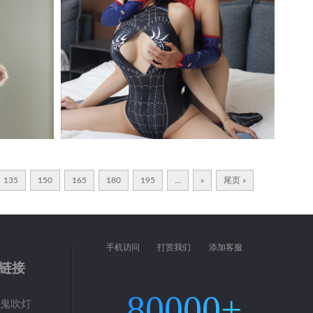
135
150
165
180
195
...
»
尾页 »
手机访问
打赏我们
添加客服
链接
80000+
鬼吹灯