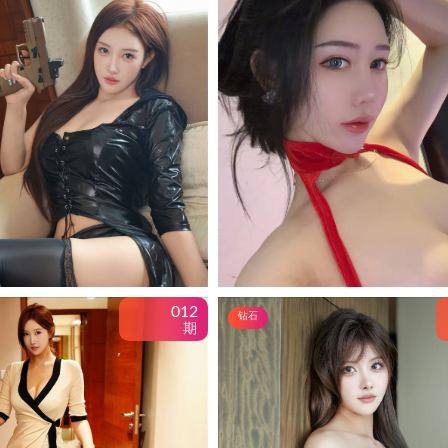
012
钻石
期