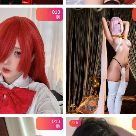
013
期
013
钻石
期