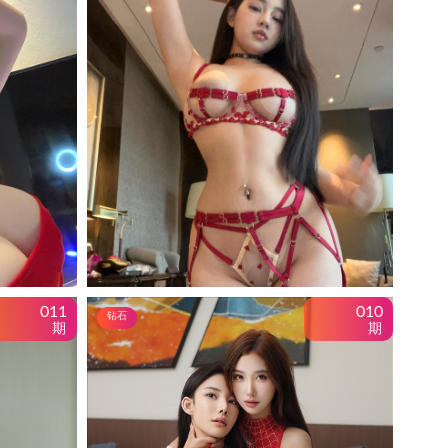
011
010
钻石
期
期