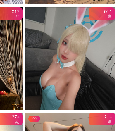
012
011
期
期
27+
21+
钻石
期
期