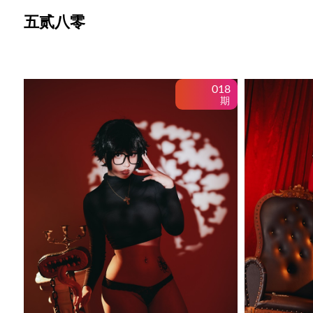
Skip
五贰八零
to
content
018
期