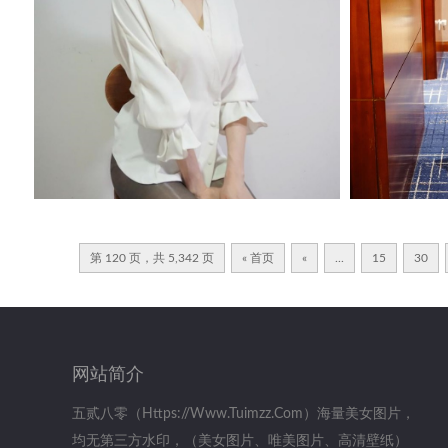
第 120 页，共 5,342 页
« 首页
«
...
15
30
网站简介
五贰八零（https://www.tuimzz.com）海量美女图片，
均无第三方水印，（美女图片、唯美图片、高清壁纸）