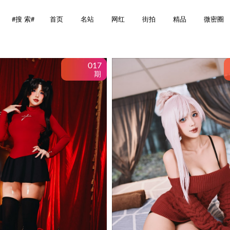
Search
#搜 索#
首页
名站
网红
街拍
精品
微密圈
for:
017
期