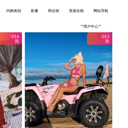
内购俬拍
影像
韩合辑
资源合辑
网站导航
**用户中心**
016
015
期
期