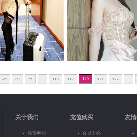
45
60
75
...
118
119
120
121
122
...
关于我们
充值购买
友情
免责申明
会员中心