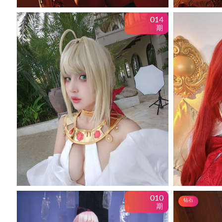
014
期
010
钻石
期