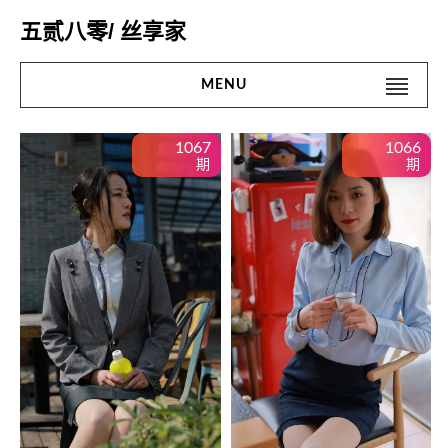
Skip
五贰八零/ 丝享家
to
content
MENU
Search
#搜 索#
1067
1066
for:
期
期
首页
名站
网红
街拍
精品
微密圈