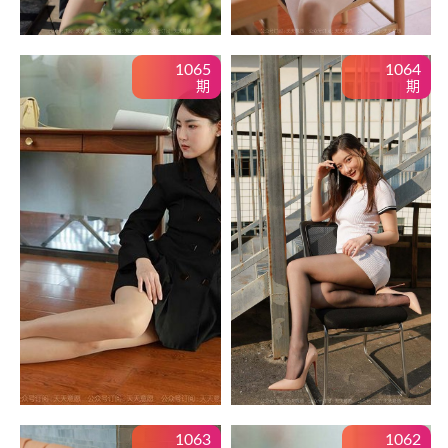
内购俬拍
1065
1064
影像
期
期
韩合辑
资源合辑
网站导航
**用户中心**
登录
注册
**注册必看**
1063
1062