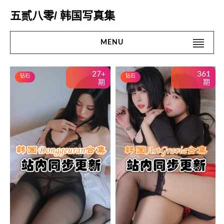
Skip
五贰八零/ 韩国写真集
to
content
MENU
Search
#搜 索#
27+
361
钻石
钻石
for:
期
期
首页
名站
网红
街拍
精品
微密圈