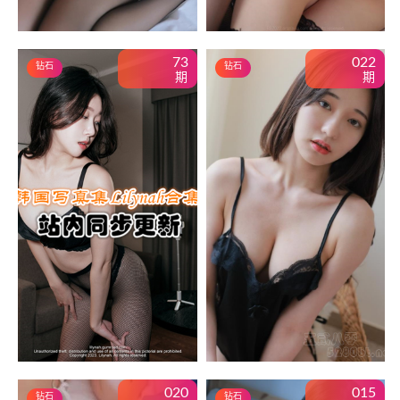
内购俬拍
73
022
影像
钻石
钻石
期
期
韩合辑
资源合辑
网站导航
**用户中心**
登录
注册
**注册必看**
020
015
钻石
钻石