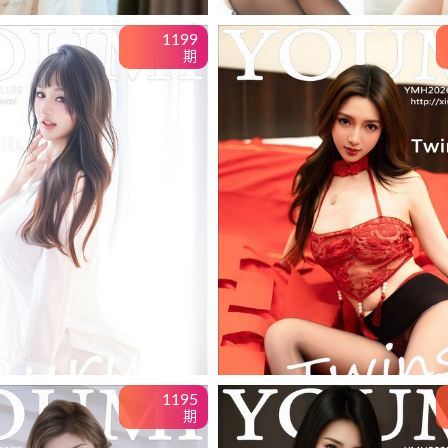
1199
期
1195
期