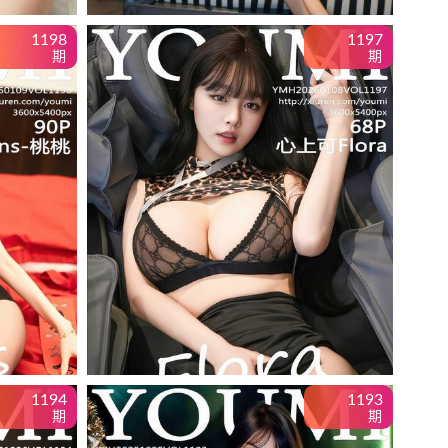
1198
1197
期
期
1194
1193
期
期