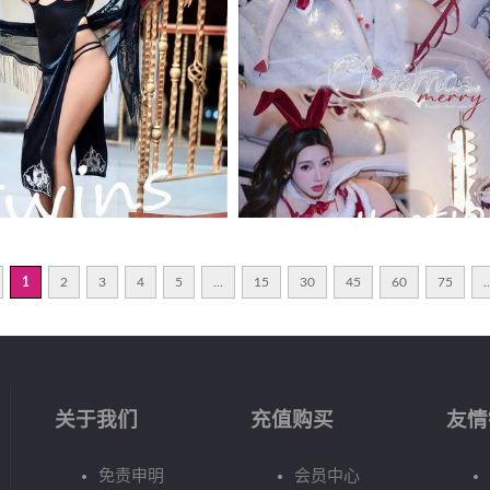
1
2
3
4
5
...
15
30
45
60
75
..
关于我们
充值购买
友情
免责申明
会员中心