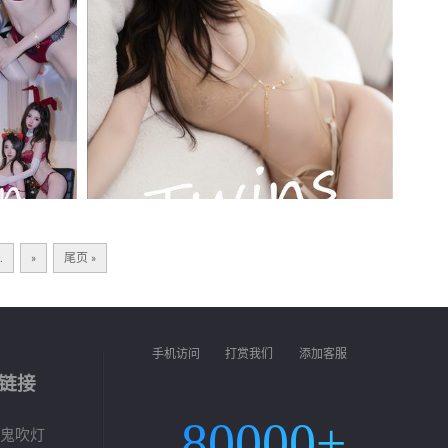
.
»
尾页 »
手机访问
打赏我们
添加客服
链接
80000+
鬼吹灯