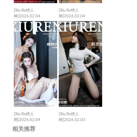
[Xiu Re绣人
[Xiu Re绣人
网]2026.02.04
网]2026.02.04
VOL.11317
VOL.11316 姜冉冉
Evelyn[63+1P／
_Renee@[76+1P／
897MB]
1.00GB]
[Xiu Re绣人
[Xiu Re绣人
网]2026.02.04
网]2026.02.03
VOL.11315 Twins-桃之
VOL.11314 莉芝荔枝
相关推荐
夭夭[82+1P／1.14GB]
[77+1P／0.99GB]