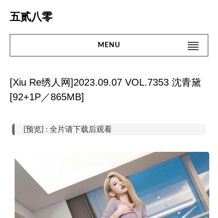
Skip
五贰八零
to
content
MENU
Search
#搜 索#
for:
[Xiu Re绣人网]2023.09.07 VOL.7353 沈青黛
首页
[92+1P／865MB]
名站
[预览] : 全片请下载后观看
网红
街拍
精品
微密圈