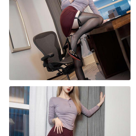
内购俬拍
影像
韩合辑
资源合辑
网站导航
**用户中心**
登录
注册
**注册必看**