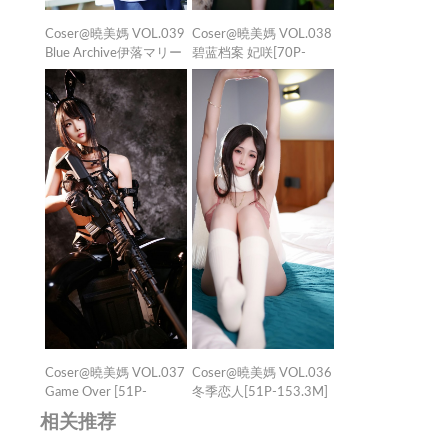
Coser@曉美媽 VOL.039
Coser@曉美媽 VOL.038
Blue Archive伊落マリー
碧蓝档案 妃咲[70P-
体*服[60P-110.4M]
214.9M]
Coser@曉美媽 VOL.037
Coser@曉美媽 VOL.036
Game Over [51P-
冬季恋人[51P-153.3M]
149MB]
相关推荐