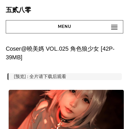
Skip
五贰八零
to
content
MENU
Search
#搜 索#
for:
Coser@曉美媽 VOL.025 角色狼少女 [42P-
首页
39MB]
名站
[预览] : 全片请下载后观看
网红
街拍
精品
微密圈