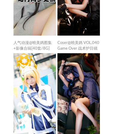
人气动漫@曉美媽图集
Coser@曉美媽 VOL.040
+影像合辑[40套/8G]
Game Over 战术护目镜
图 [51P／149MB]