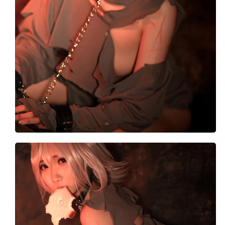
内购俬拍
影像
韩合辑
资源合辑
网站导航
**用户中心**
登录
注册
**注册必看**