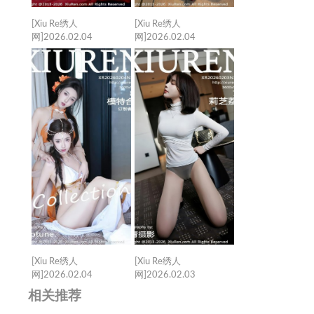
[Xiu Re绣人
[Xiu Re绣人
网]2026.02.04
网]2026.02.04
VOL.11317
VOL.11316 姜冉冉
Evelyn[63+1P／
_Renee@[76+1P／
897MB]
1.00GB]
[Xiu Re绣人
[Xiu Re绣人
网]2026.02.04
网]2026.02.03
VOL.11315 Twins-桃之
VOL.11314 莉芝荔枝
相关推荐
夭夭[82+1P／1.14GB]
[77+1P／0.99GB]