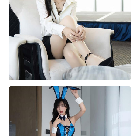
内购俬拍
影像
韩合辑
资源合辑
网站导航
**用户中心**
登录
注册
**注册必看**