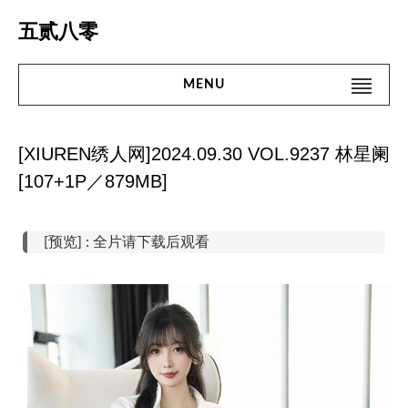
Skip
五贰八零
to
content
MENU
Search
#搜 索#
for:
[XIUREN绣人网]2024.09.30 VOL.9237 林星阑
首页
[107+1P／879MB]
名站
[预览] : 全片请下载后观看
网红
街拍
精品
微密圈