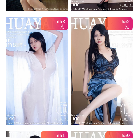
内购俬拍
653
652
影像
期
期
韩合辑
资源合辑
网站导航
**用户中心**
登录
注册
**注册必看**
651
650