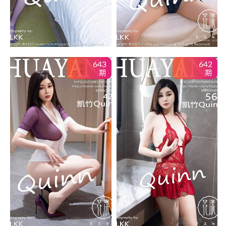
643
642
期
期