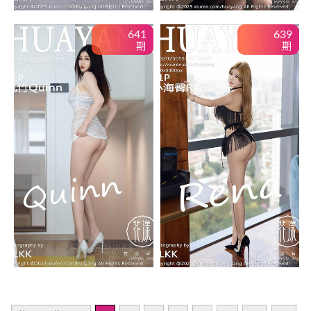
641
639
期
期