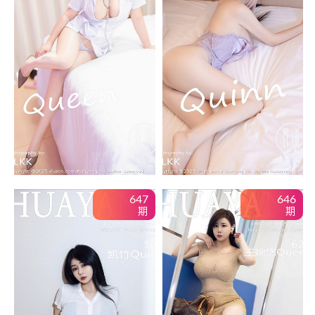
647
646
期
期