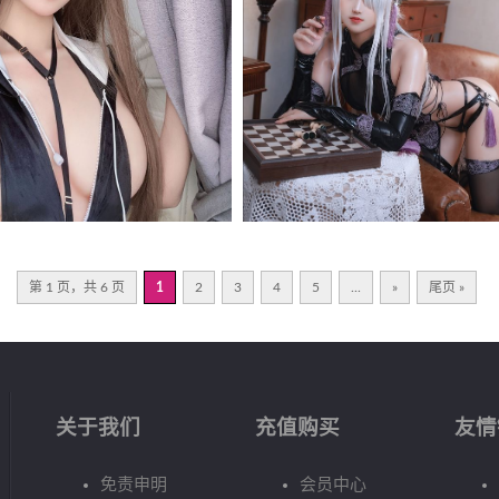
第 1 页，共 6 页
1
2
3
4
5
...
»
尾页 »
关于我们
充值购买
友情
免责申明
会员中心