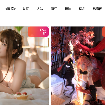
Search
#搜 索#
首页
名站
网红
街拍
精品
微密圈
for:
094
期