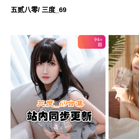
Skip
五贰八零/ 三度_69
to
content
94+
期