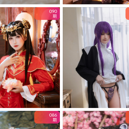
090
期
086
期