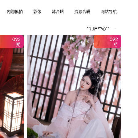
内购俬拍
影像
韩合辑
资源合辑
网站导航
**用户中心**
093
092
期
期